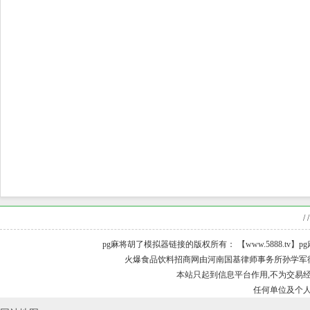
/ /
pg麻将胡了模拟器链接的版权所有： 【www.5888.tv】pg麻
火爆食品饮料招商网由河南国基律师事务所孙学军律师担
本站只起到信息平台作用,不为交易经
任何单位及个