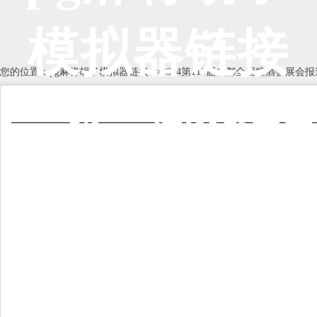
模拟器链接
您的位置：
pg麻将胡了模拟器链接
-->
2024第110届成都全国糖酒会展会报
2024第110届成都全国
糖酒会
展会地点：
成都市中国西部国际博览
城/世纪城新国际会展中心
联系电话：010-68360546