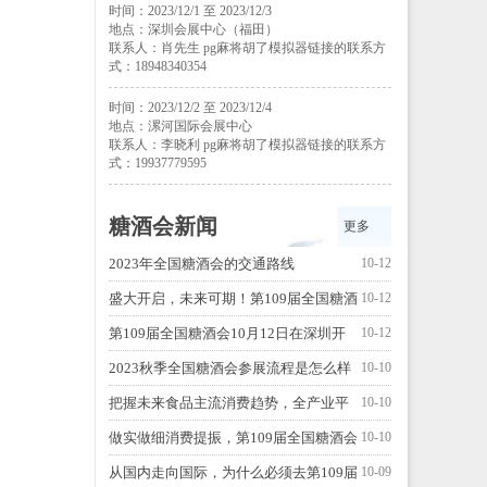
时间：2023/12/1 至 2023/12/3
地点：深圳会展中心（福田）
联系人：肖先生 pg麻将胡了模拟器链接的联系方
式：18948340354
时间：2023/12/2 至 2023/12/4
地点：漯河国际会展中心
联系人：李晓利 pg麻将胡了模拟器链接的联系方
式：19937779595
糖酒会新闻
更多
2023年全国糖酒会的交通路线
10-12
盛大开启，未来可期！第109届全国糖酒
10-12
会，惊喜升级！
第109届全国糖酒会10月12日在深圳开
10-12
幕！
2023秋季全国糖酒会参展流程是怎么样
10-10
的？
把握未来食品主流消费趋势，全产业平
10-10
台赋能实现多方共赢
做实做细消费提振，第109届全国糖酒会
10-10
积极推进“以展兴业”
从国内走向国际，为什么必须去第109届
10-09