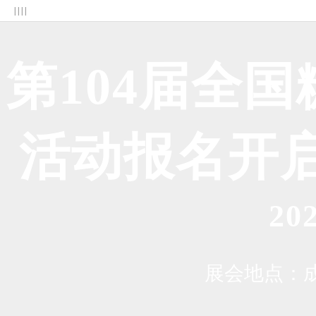
| | | |
第104届全
活动报名开启
2
展会地点：