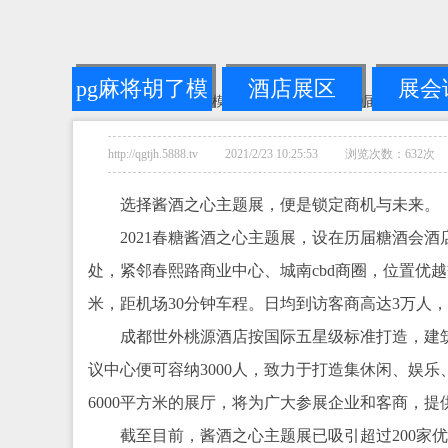
pg麻将胡了模
酒店展区
展会
您的位置：
pg麻将胡了模拟器链接
-->
2024第110届成都全
拟器链接
http://qgtjh.5888.tv 2021/2/23 10:25:53 浏览次数：632次
选择酱酒之心主题展，便是锁定商机与未来。
2021春糖酱酒之心主题展，设在历届糖酒会
处，紧邻春熙路商业中心、城南cbd商圈，位置优越
米，距机场30分钟车程。日均到访客商高达3万人
成都世外桃源酒店按国际五星级标准打造，建筑
议中心便可容纳3000人，致力于打造集休闲、娱乐
6000平方米的展厅，将为广大参展企业和客商，
截至目前，酱酒之心主题展已吸引超过200家