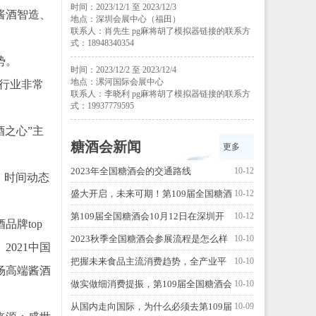
时间：2023/12/1 至 2023/12/3
酱酒智造、
地点：深圳会展中心（福田）
联系人：肖先生 pg麻将胡了模拟器链接的联系方
式：18948340354
势。
时间：2023/12/2 至 2023/12/4
地点：漯河国际会展中心
是行业非常
联系人：李晓利 pg麻将胡了模拟器链接的联系方
式：19937779595
酒之心”主
糖酒会新闻
更多
2023年全国糖酒会的交通路线
10-12
，时间动态
盛大开启，未来可期！第109届全国糖酒
10-12
会，惊喜升级！
第109届全国糖酒会10月12日在深圳开
10-12
牌top
幕！
2023秋季全国糖酒会参展流程是怎么样
10-10
021中国
的？
把握未来食品主流消费趋势，全产业平
10-10
场高端酱酒
台赋能实现多方共赢
做实做细消费提振，第109届全国糖酒会
10-10
积极推进“以展兴业”
从国内走向国际，为什么必须去第109届
10-09