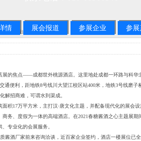
详情
展会报道
参展企业
参展
国糖酒会展会报道
-->正文
酒店展的焦点——成都世外桃源酒店。这里地处成都一环路与科华
交通便利，距地铁8号线川大望江校区站400米，地铁3号线磨子桥
，化解招商难，可谓水到渠成。
面积17万平方米，主打汉·唐文化主题，并配备现代化的展会设
、商务、度假为一体的高端酒店。在2021春糖酱酒之心主题展期
提供、专业化的会展服务。
优质酱酒厂家前来咨询洽谈，近百家企业签约，酒店一楼展位已