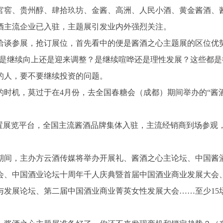
官窖、贵州醇、肆拾玖坊、金酱、高洲、人民小酒、黄金酱酒、
酒主流企业已入驻，主题展引发业内外强烈关注。
洽谈参展，抢订展位，首先看中的便是酱酒之心主题展的区位优
展势头是继续向上还是迎来调整？是继续喧哗还是理性发展？这些都
的人，要不要继续投资的问题。
适的时机，莫过于在4月份，去全国春糖会（成都）期间举办的“酱
设置展览平台，全国主流酱酒品牌集体入驻，主流经销商到场参观
间，主办方云酒传媒将举办开展礼、酱酒之心主论坛、中国酱酒品
、中国酒业论坛十周年千人庆典暨首届中国酒业商业发展大会、2
与发展论坛、第二届中国酒业商业菁英女性发展大会……至少15