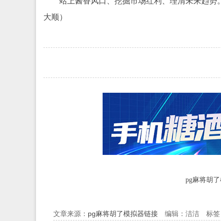
站上酱香风口、挖掘市场红利、理清未来趋势
大顺）
pg麻将胡
文章来源：
pg麻将胡了模拟器链接
编辑：洁洁 标签：