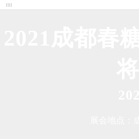
| | | |
2021成都春
2
展会地点：