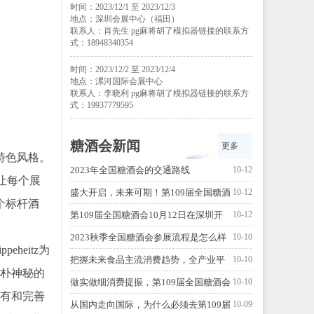
时间：2023/12/1 至 2023/12/3
地点：深圳会展中心（福田）
联系人：肖先生 pg麻将胡了模拟器链接的联系方
式：18948340354
时间：2023/12/2 至 2023/12/4
地点：漯河国际会展中心
联系人：李晓利 pg麻将胡了模拟器链接的联系方
式：19937779595
糖酒会新闻
更多
特色风格。
2023年全国糖酒会的交通路线
10-12
让每个展
盛大开启，未来可期！第109届全国糖酒
10-12
个标杆酒
会，惊喜升级！
第109届全国糖酒会10月12日在深圳开
10-12
幕！
2023秋季全国糖酒会参展流程是怎么样
10-10
heitz为
的？
把握未来食品主流消费趋势，全产业平
10-10
古朴神秘的
台赋能实现多方共赢
做实做细消费提振，第109届全国糖酒会
10-10
更有和完善
积极推进“以展兴业”
从国内走向国际，为什么必须去第109届
10-09