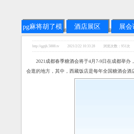
pg麻将胡了模
酒店展区
展会
您的位置：
pg麻将胡了模拟器链接
-->
2024第110届成都全
拟器链接
http://qgtjh.5888.tv 2021/2/22 10:33:28 浏览次数：951次
2021成都春季糖酒会将于4月7-9日在成都
会逛的地方，其中，西藏饭店是每年全国糖酒会酒店