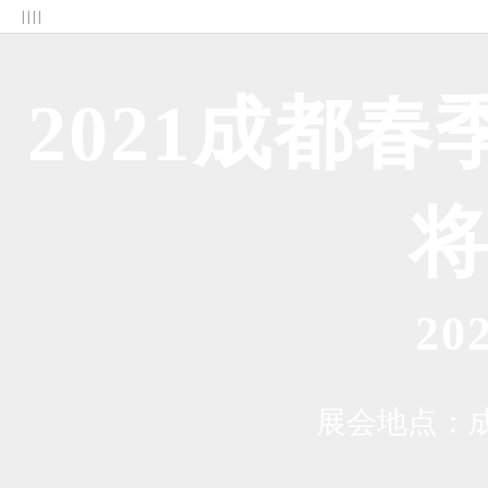
| | | |
2021成都
2
展会地点：