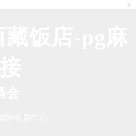
| |
藏饭店-pg麻
接
酒会
国际会展中心