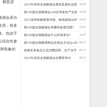
。都是进
全国糖酒会？
2023年深圳全国糖酒会展馆及展区设置
10-09
第109届全国糖酒会cfdf全球食饮产业发
10-09
糖酒会承办
展峰会
2023深圳秋糖逛展详细、精准路线出炉
10-07
性强，有多
啦！
第109届全国糖酒会有哪些参展范围?
10-07
象。也由于
第109届全国糖酒会什么时候举办?
10-07
以综合性参
第109届全国糖酒商品交易会主论坛cfdf
09-27
品牌形象的
全球食饮产业发展峰会
把握未来食品主流消费趋势，全产业平
09-27
台赋能实现多方共赢
2023年深圳全国糖酒会在哪里举办
09-25