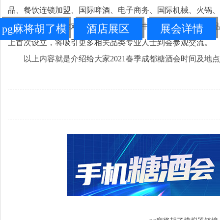
品、餐饮连锁加盟、国际啤酒、电子商务、国际机械、火锅、
商和专业观众精准对接、高效成交。其中，位于11号馆的食
pg麻将胡了模
酒店展区
展会详情
上首次设立，将吸引更多相关品类专业人士到会参观交流。
拟器链接
以上内容就是介绍给大家2021春季成都糖酒会时间及地点，