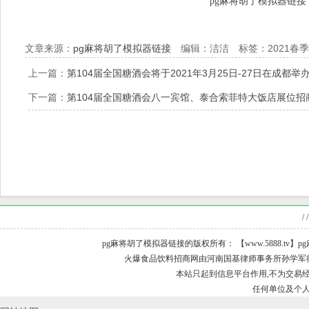
pg麻将胡了模拟器链接
文章来源：
pg麻将胡了模拟器链接
编辑：洁洁 标签：2021春
上一篇：
第104届全国糖酒会将于2021年3月25日-27日在成都举
下一篇：
第104届全国糖酒会八一宾馆、泰合索菲特大饭店展位招
/ /
pg麻将胡了模拟器链接的版权所有： 【www.5888.tv】pg麻
火爆食品饮料招商网由河南国基律师事务所孙学军律师担
本站只起到信息平台作用,不为交易经
任何单位及个