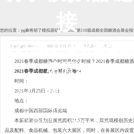
接
您的位置：
pg麻将胡了模拟器链接
-->
2024第110届成都全国糖酒会展会报
2024第110届成都全国
http://qgtjh.5888.tv 2020/12/28 11:46:51 浏览次数：1704次
2021春季成都糖酒会时间是什么时候？2021春季成都
糖酒会
2021春季成都糖酒会时间及地点
时间：
展会地点：
成都市中国西部国际博览
2021年3月25日－27日
地点：
城/世纪城新国际会展中心
成都中国西部国际博览城
本届糖酒会规划总展览面积21.5万平米，展览规模创历
联系电话：010-68360546
品及配料、食品机械、包装六大展区，同时，在各展区内设置