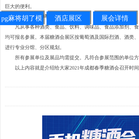
巨大的便利。
2021年成都春季糖酒会参展范围
pg麻将胡了模
酒店展区
展会详情
凡从事各种酒类、食品、饮料、调味品、食品添加剂、食
拟器链接
均可报名参展。本届糖酒会展区按葡萄酒及国际烈酒、酒类、
进行专业分馆、分区规划。
所有参展单位及展品均需提交。凡符合参展范围的单位方
以上内容就是介绍给大家2021年成都春季糖酒会召开时间