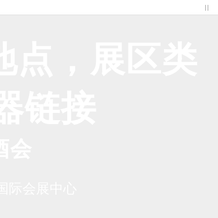
| |
间地点，展区类
拟器链接
酒会
国际会展中心