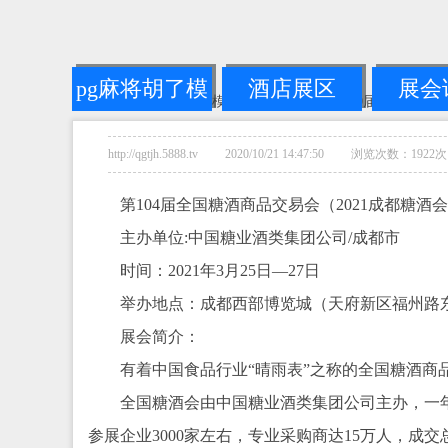
pg麻将胡了模
酒店展区
展会
您的位置：
pg麻将胡了模拟器链接
-->
2024第110届成都全
拟器链接
http://qgtjh.5888.tv 2020/10/21 14:47:50 浏览次数：1922次
第104届全国糖酒商品交易会（2021成都糖酒
主办单位:中国糖业酒类集团公司/成都市
时间：2021年3月25日—27日
举办地点：成都西部博览城（天府新区福州路东
展会简介：
有着中国食品行业“晴雨表”之称的全国糖酒商
全国糖酒会由中国糖业酒类集团公司主办，一
参展企业3000家左右，专业采购商达15万人，成