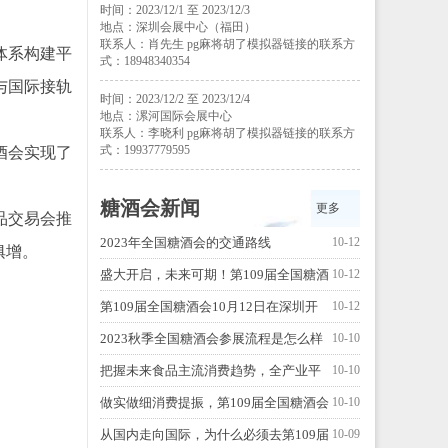
时间：2023/12/1 至 2023/12/3
地点：深圳会展中心（福田）
联系人：肖先生 pg麻将胡了模拟器链接的联系方
体系构建平
式：18948340354
与国际接轨
时间：2023/12/2 至 2023/12/4
地点：漯河国际会展中心
。
联系人：李晓利 pg麻将胡了模拟器链接的联系方
式：19937779595
酒会实现了
糖酒会新闻
更多
品交易会推
2023年全国糖酒会的交通路线
10-12
俱增。
盛大开启，未来可期！第109届全国糖酒
10-12
会，惊喜升级！
第109届全国糖酒会10月12日在深圳开
10-12
幕！
2023秋季全国糖酒会参展流程是怎么样
10-10
的？
把握未来食品主流消费趋势，全产业平
10-10
台赋能实现多方共赢
做实做细消费提振，第109届全国糖酒会
10-10
积极推进“以展兴业”
从国内走向国际，为什么必须去第109届
10-09