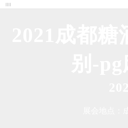
| | | |
2021成都
别-p
2
展会地点：