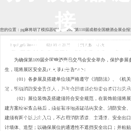
接
您的位置：
pg麻将胡了模拟器链接
-->
2024第110届成都全国糖酒会展会报
2024第110届成都全国
http://qgtjh.5888.tv 2023/9/16 9:21:35 浏览次数：129次
为确保第109届全国糖酒商品交易会安全举办，保护参
糖酒会
生，现将展区安全及防火须知敬告如下:
（01）各参展及搭建单位须严格遵守《消防法》、《机
展会地点：
成都市中国西部国际博览
定，明确消防安全责任人，并与全国糖酒会组委会签订相关承
（02）展位装饰及搭建须符合安全规范，在装饰前须将
城/世纪城新国际会展中心
建方案经审查合格后，须签署净地搭建结构安全、消防安全、
建须有两个以上出入口，不占用消防通道、主通道。安全出口
联系电话：010-68360546
计墙体、造型；以确保展位的通透性不遮挡安全出口；并粘贴