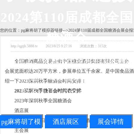
2024第110届成都全国
您的位置：
pg麻将胡了模拟器链接
-->
2024第110届成都全国糖酒会展会报
糖酒会
http://qgtjh.5888.tv 2023/8/25 9:27:16 浏览次数：315次
展会地点：
成都市中国西部国际博览
全国糖酒商品交易会由中国糖业酒类集团有限公司主办，
会展览面积达20万平方米，参展单位五千余家。是中国食品
城/世纪城新国际会展中心
绍一下2023深圳秋季糖酒会时间安排！
联系电话：010-68360546
2023深圳秋季糖酒会时间表安排
2023年深圳秋季全国糖酒会
酒店展
pg麻将胡了模
2023年10月7日-11日，在各个大型酒店有展商活动
酒店展区
展会详情
主会展