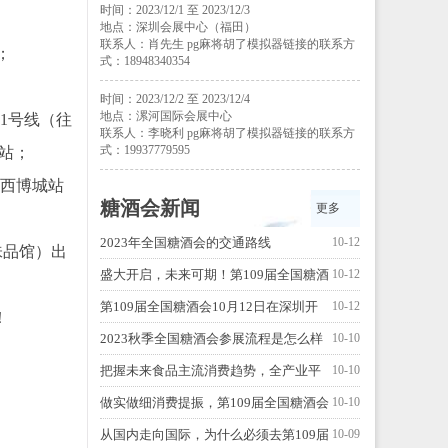
时间：2023/12/1 至 2023/12/3
地点：深圳会展中心（福田）
联系人：肖先生 pg麻将胡了模拟器链接的联系方
；
式：18948340354
时间：2023/12/2 至 2023/12/4
地点：漯河国际会展中心
1号线（往
联系人：李晓利 pg麻将胡了模拟器链接的联系方
式：19937779595
出站；
→西博城站
糖酒会新闻
更多
2023年全国糖酒会的交通路线
10-12
味品馆）出
盛大开启，未来可期！第109届全国糖酒
10-12
会，惊喜升级！
第109届全国糖酒会10月12日在深圳开
10-12
！
幕！
2023秋季全国糖酒会参展流程是怎么样
10-10
的？
把握未来食品主流消费趋势，全产业平
10-10
台赋能实现多方共赢
做实做细消费提振，第109届全国糖酒会
10-10
积极推进“以展兴业”
从国内走向国际，为什么必须去第109届
10-09