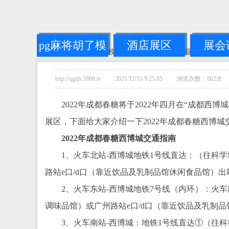
pg麻将胡了模
酒店展区
展会
您的位置：
pg麻将胡了模拟器链接
-->
2024第110届成都全
拟器链接
http://qgtjh.5888.tv 2021/12/13 9:25:05 浏览次数：802次
2022年成都春糖将于2022年四月在“成都
展区，下面给大家介绍一下2022年成都春糖西博城
2022年成都春糖西博城交通指南
1、火车北站-西博城地铁1号线直达：（往科
路站e口/d口（靠近饮品及乳制品馆休闲食品馆）出
2、火车东站-西博城地铁7号线（内环）：火车
调味品馆）或广州路站e口/d口（靠近饮品及乳制
3、火车南站-西博城：地铁1号线直达①（往