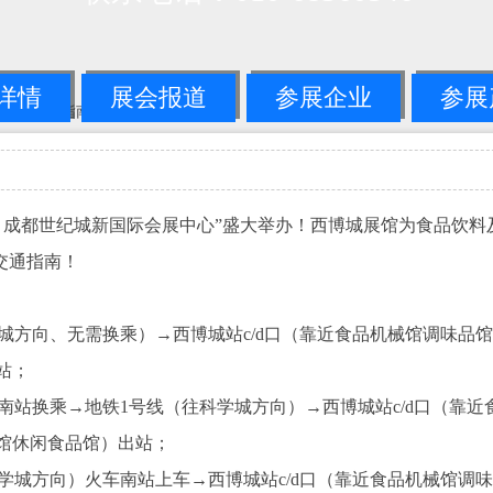
详情
展会报道
参展企业
参展
国糖酒会交通指南
-->正文
西博城 成都世纪城新国际会展中心”盛大举办！西博城展馆为食品饮
交通指南！
学城方向、无需换乘）→西博城站c/d口（靠近食品机械馆调味品
站；
南站换乘→地铁1号线（往科学城方向）→西博城站c/d口（靠近
品馆休闲食品馆）出站；
科学城方向）火车南站上车→西博城站c/d口（靠近食品机械馆调