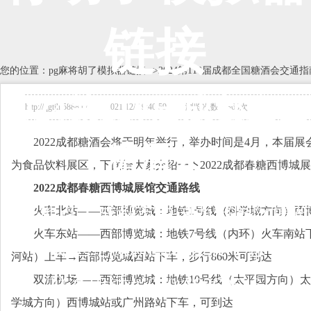
链接
您的位置：
pg麻将胡了模拟器链接
-->
2024第110届成都全国糖酒会交通指
2024第110届成都全国
http://qgtjh.5888.tv 2021/12/7 9:40:59 浏览次数：363次
2022成都糖酒会将于明年举行，举办时间是
4月
，本届展
糖酒会
为食品饮料展区，下面给大家介绍一下2022成都春糖西博城
2022成都春糖西博城展馆交通路线
展会地点：
成都市中国西部国际博览
火车北站——西部博览城：地铁1号线（科学城方向）西
火车东站——西部博览城：地铁7号线（内环）火车南站下
城/世纪城新国际会展中心
河站）上车→西部博览城西站下车，步行860米可到达
双流机场——西部博览城：地铁10号线（太平园方向）
联系电话：010-68360546
学城方向）西博城站或广州路站下车，可到达