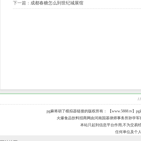
下一篇：
成都春糖怎么到世纪城展馆
/ /
pg麻将胡了模拟器链接的版权所有： 【www.5888.tv】pg麻
火爆食品饮料招商网由河南国基律师事务所孙学军律师担
本站只起到信息平台作用,不为交易经
任何单位及个